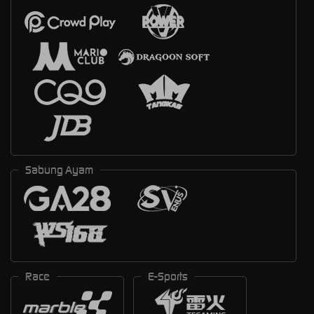
Sabung Ayam
Race
E-Sports