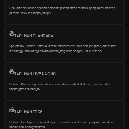
Penyedia slot online dengan beragam pilihan game menarik yang memudahkan
pemain untuk mencapai jackpot
TARUHAN OLAHRAGA
Sportsbook Gaming Platform Terbaik menawarkan lebih banyak game, odds yang
lebih tinggi, dan menyediakan pilihan yang lebih banyak untuk pemain.
TARUHAN LIVE KASINO
Platform Pilihan bagi perusahaan-perusahaan terbaik di dunia, dengan pilihan
variasi game terbanyak
TARUHAN TOGEL
Platform togel yang menarik dari perusahan terbaik di dunia yang menawarkan
hadiah kemenangan besar