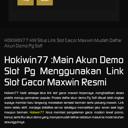
HOKIWIN77 HW Situs Link Slot Gacor Maxwin Mudah Daftar
Akun Demo Pg Soft
Hokiwin77 :Main Akun Demo
Slot Pg Menggunakan Link
Slot Gacor Maxwin Resmi
Hokiwin77 hadir sebagai situs link slot gacor maxwin terpercaya, menghadirkan akses
praktis menuju permainan populer. Proses daftar akun demo Pg Soft dibuat lebih ringkas
supaya member baru langsung merasakan sensasi bermain serta peluang maxwin. Link
resmi selalu aktif, menjaga stabilitas server sekaligus memastikan jalur aman saat login
maupun bermain.
Hokiwin77
terus memberi pengalaman gacor modern lewat promo,
bonus, serta fitur akun demo yang mempermudah latihan sebelum masuk ke mode taruhan
sesungguhnya.