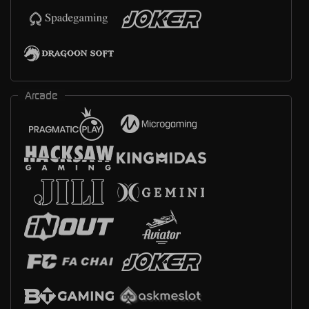
Arcade