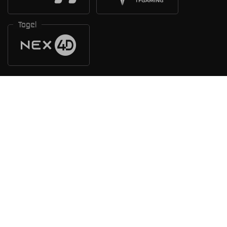
Togel