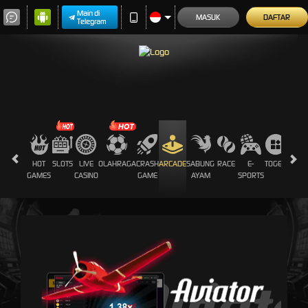
Main di
MASUK
DAFTAR
Telegram
HOT
SLOTS
LIVE
OLAHRAGA
CRASH
ARCADE
SABUNG
RACE
E-
TOGEL
PROM
GAMES
CASINO
GAME
AYAM
SPORTS