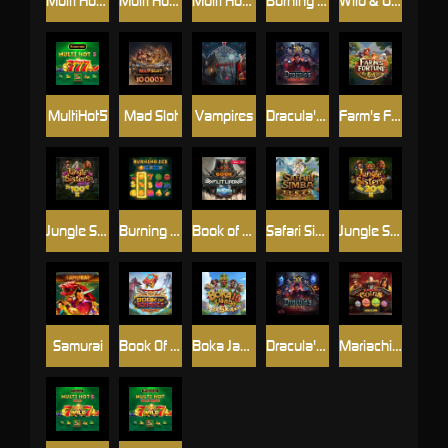
Multi Hot 10
Multi Hot 20
Multi Hot 40
Burning Ice 40
Wild & Gods
MultiHot5
Mad Slot
Vampires
Dracula's Fortune
Farm's Fortune
Jungle Sisters Deluxe
Burning Ice
Book of Futuria
Safari Simba
Jungle Sisters
Samurai
Book Of Bonanza
Boka Jamba 10
Dracula's Fortune Halloween Edition
Mariachi Coins