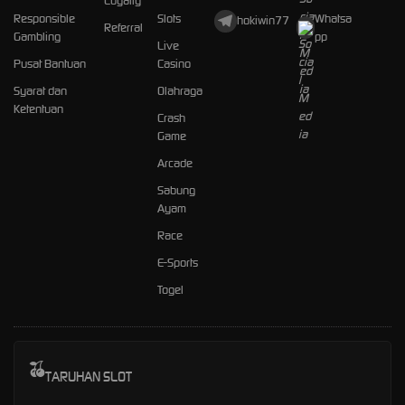
Loyalty
Responsible
Slots
Whatsa
hokiwin77
Referral
Gambling
pp
Live
Pusat Bantuan
Casino
Syarat dan
Olahraga
Ketentuan
Crash
Game
Arcade
Sabung
Ayam
Race
E-Sports
Togel
TARUHAN SLOT