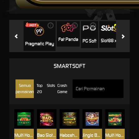
i
i
i
i
i
Facha
Fat Panda
Slot88 x PP
PG Soft
Pragmatic Play
SMARTSOFT
Semua
Top
Slots
Crash
permainan
20
Game
Multi Hot 100
Bao Slot 5X
Habesha Fortune 5
Jingle Bell Bonanza
Multi Hot 5 Deluxe