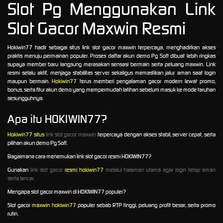
Slot Pg Menggunakan Link
Slot Gacor Maxwin Resmi
Hokiwin77 hadir sebagai situs link slot gacor maxwin terpercaya, menghadirkan akses
praktis menuju permainan populer. Proses daftar akun demo Pg Soft dibuat lebih ringkas
supaya member baru langsung merasakan sensasi bermain serta peluang maxwin. Link
resmi selalu aktif, menjaga stabilitas server sekaligus memastikan jalur aman saat login
maupun bermain.
Hokiwin77
terus memberi pengalaman gacor modern lewat promo,
bonus, serta fitur akun demo yang mempermudah latihan sebelum masuk ke mode taruhan
sesungguhnya.
Apa itu HOKIWIN77?
Hokiwin77 situs
link slot gacor maxwin
terpercaya dengan akses stabil, server cepat, serta
pilihan akun demo Pg Soft.
Bagaimana cara menemukan link slot gacor resmi HOKIWIN77?
Gunakan
link slot gacor
resmi hokiwin77
melalui halaman utama agar login tetap aman
serta lancar.
Mengapa slot gacor maxwin di HOKIWIN77 populer?
Slot gacor
maxwin hokiwin77
populer sebab RTP tinggi, peluang profit besar, serta promo
rutin.