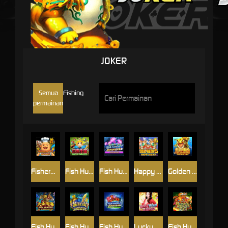
JOKER
Semua
Fishing
permainan
Fisherman's Wharf
Fish Hunter Insect Paradise
Fish Hunter 2 EX-Pro
Happy Fish 5
Golden Toad Fish Hunting
Fish Hunting: Da Sheng Nao Hai
Fish Hunting: Yao Qian Shu
Fish Hunter 2 EX-Novice
Lucky Wheel
Fish Hunter Monster Awaken