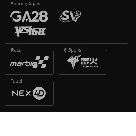
Sabung Ayam
Race
E-Sports
Togel