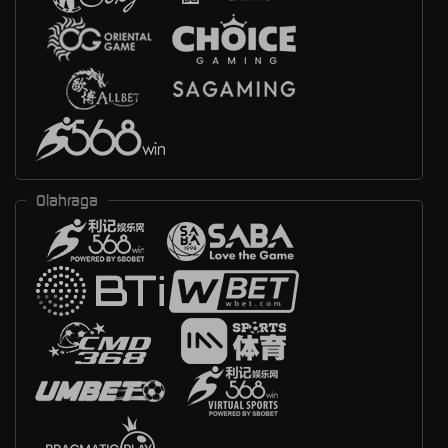
Olahraga