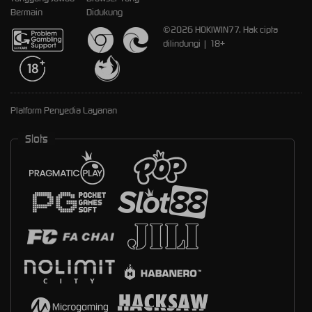
Bermain
Didukung
©2026 HOKIWIN77. Hak cipta
dilindungi | 18+
Platform Penyedia Layanan
Slots