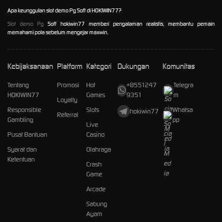
Apa keunggulan slot demo Pg Soft di HOKIWIN77?
Slot demo Pg
Soft hokiwin77 memberi pengalaman realistis, membantu pemain
memahami pola sebelum mengejar maxwin.
Kebijaksanaan
Platform
Kategori
Dukungan
Komunitas
Tentang
Promosi
Hot
+8551247
Telegra
HOKIWIN77
Games
9351
m
Loyalty
Responsible
Slots
Whatsa
hokiwin77
Referral
Gambling
pp
Live
Pusat Bantuan
Casino
Syarat dan
Olahraga
Ketentuan
Crash
Game
Arcade
Sabung
Ayam