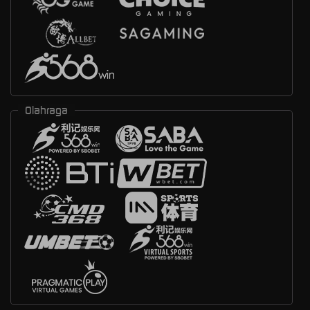
Olahraga