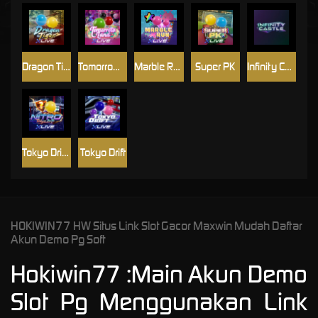
Dragon Tiger
Tomorrow land
Marble Run
Super PK
Infinity Castle
Tokyo Drift Nitro
Tokyo Drift
HOKIWIN77 HW Situs Link Slot Gacor Maxwin Mudah Daftar
Akun Demo Pg Soft
Hokiwin77 :Main Akun Demo
Slot Pg Menggunakan Link