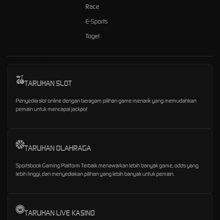
Race
E-Sports
Togel
TARUHAN SLOT
Penyedia slot online dengan beragam pilihan game menarik yang memudahkan
pemain untuk mencapai jackpot
TARUHAN OLAHRAGA
Sportsbook Gaming Platform Terbaik menawarkan lebih banyak game, odds yang
lebih tinggi, dan menyediakan pilihan yang lebih banyak untuk pemain.
TARUHAN LIVE KASINO