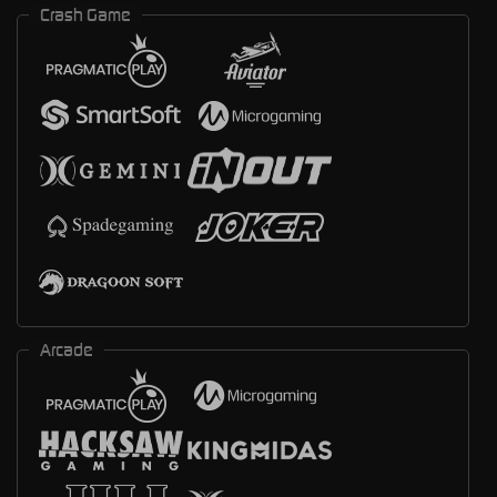
Crash Game
Arcade