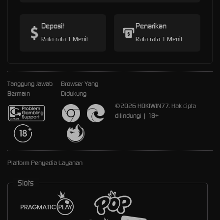
Deposit
Penarikan
Rata-rata 1 Menit
Rata-rata 1 Menit
Tanggung Jawab
Browser Yang
Bermain
Didukung
©2026 HOKIWIN77. Hak cipta
dilindungi | 18+
Platform Penyedia Layanan
Slots