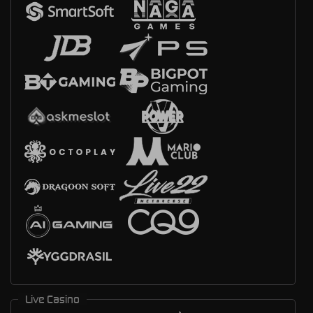
Live Casino