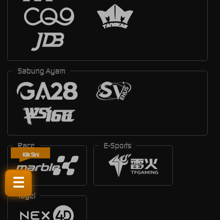
Sabung Ayam
Race
E-Sports
Klik Sini
☰
Togel