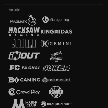
Arcade