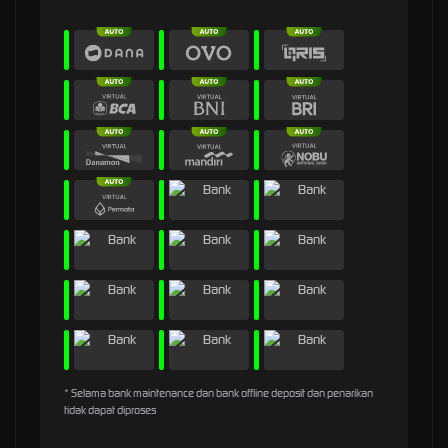
* Selama bank maintenance dan bank offline deposit dan penarikan
tidak dapat diproses