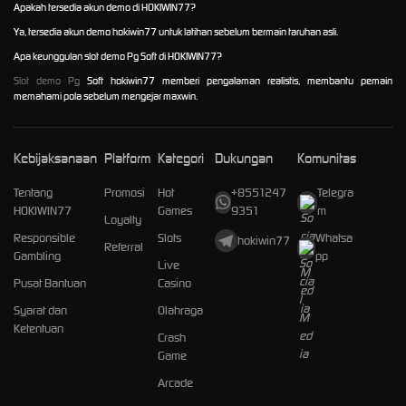
Apakah tersedia akun demo di HOKIWIN77?
Ya, tersedia akun demo hokiwin77 untuk latihan sebelum bermain taruhan asli.
Apa keunggulan slot demo Pg Soft di HOKIWIN77?
Slot demo Pg
Soft hokiwin77 memberi pengalaman realistis, membantu pemain
memahami pola sebelum mengejar maxwin.
Kebijaksanaan
Platform
Kategori
Dukungan
Komunitas
Tentang
Promosi
Hot
+8551247
Telegra
HOKIWIN77
Games
9351
m
Loyalty
Responsible
Slots
Whatsa
hokiwin77
Referral
Gambling
pp
Live
Pusat Bantuan
Casino
Syarat dan
Olahraga
Ketentuan
Crash
Game
Arcade