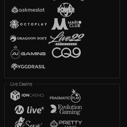
Live Casino