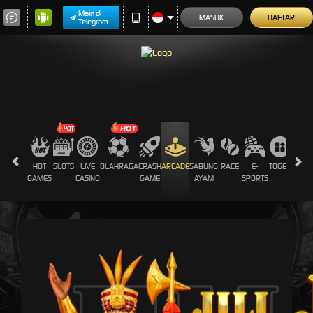
Main di
MASUK
DAFTAR
Telegram
HOT
SLOTS
LIVE
OLAHRAGA
CRASH
ARCADE
SABUNG
RACE
E-
TOGEL
PROM
GAMES
CASINO
GAME
AYAM
SPORTS