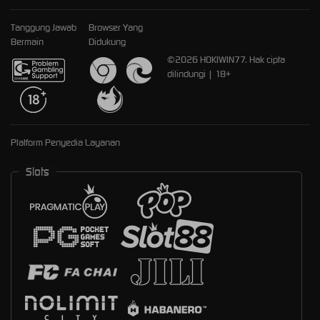
Tanggung Jawab
Browser Yang
Bermain
Didukung
©2026 HOKIWIN77. Hak cipta
dilindungi | 18+
Platform Penyedia Layanan
Slots