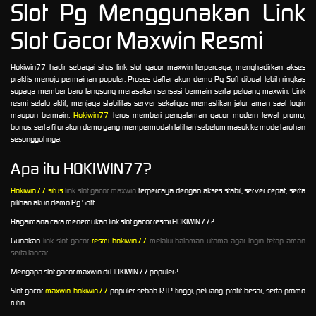
Slot Pg Menggunakan Link
Slot Gacor Maxwin Resmi
Hokiwin77 hadir sebagai situs link slot gacor maxwin terpercaya, menghadirkan akses
praktis menuju permainan populer. Proses daftar akun demo Pg Soft dibuat lebih ringkas
supaya member baru langsung merasakan sensasi bermain serta peluang maxwin. Link
resmi selalu aktif, menjaga stabilitas server sekaligus memastikan jalur aman saat login
maupun bermain.
Hokiwin77
terus memberi pengalaman gacor modern lewat promo,
bonus, serta fitur akun demo yang mempermudah latihan sebelum masuk ke mode taruhan
sesungguhnya.
Apa itu HOKIWIN77?
Hokiwin77 situs
link slot gacor maxwin
terpercaya dengan akses stabil, server cepat, serta
pilihan akun demo Pg Soft.
Bagaimana cara menemukan link slot gacor resmi HOKIWIN77?
Gunakan
link slot gacor
resmi hokiwin77
melalui halaman utama agar login tetap aman
serta lancar.
Mengapa slot gacor maxwin di HOKIWIN77 populer?
Slot gacor
maxwin hokiwin77
populer sebab RTP tinggi, peluang profit besar, serta promo
rutin.