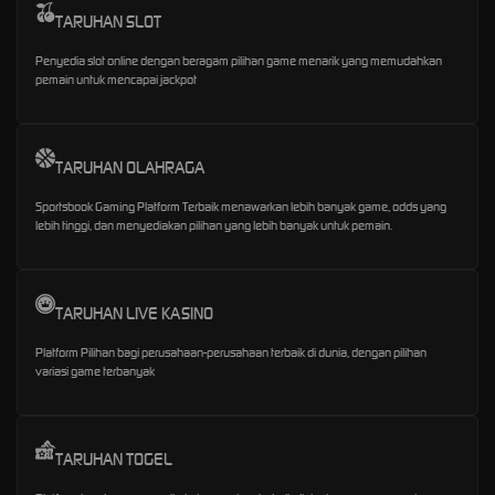
TARUHAN SLOT
Penyedia slot online dengan beragam pilihan game menarik yang memudahkan
pemain untuk mencapai jackpot
TARUHAN OLAHRAGA
Sportsbook Gaming Platform Terbaik menawarkan lebih banyak game, odds yang
lebih tinggi, dan menyediakan pilihan yang lebih banyak untuk pemain.
TARUHAN LIVE KASINO
Platform Pilihan bagi perusahaan-perusahaan terbaik di dunia, dengan pilihan
variasi game terbanyak
TARUHAN TOGEL