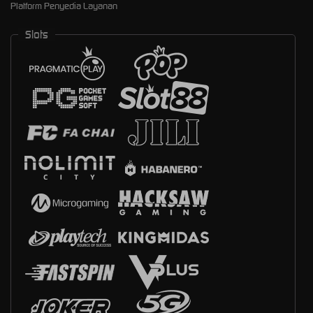
Platform Penyedia Layanan
Slots