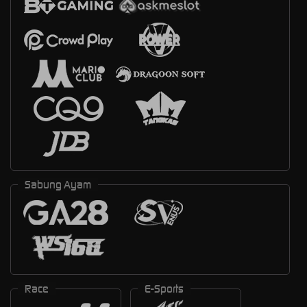
Sabung Ayam
Race
E-Sports