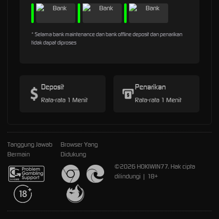
* Selama bank maintenance dan bank offline deposit dan penarikan
tidak dapat diproses
Deposit
Penarikan
Rata-rata 1 Menit
Rata-rata 1 Menit
Tanggung Jawab
Browser Yang
Bermain
Didukung
©2026 HOKIWIN77. Hak cipta
dilindungi | 18+