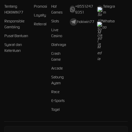
Tentang
Promosi
Hot
+8551247
Telegra
HOKIWIN77
Games
9351
m
Loyalty
Responsible
Slots
Whatsa
hokiwin77
Referral
Gambling
pp
Live
Pusat Bantuan
Casino
Syarat dan
Olahraga
Ketentuan
Crash
Game
Arcade
Sabung
Ayam
Race
E-Sports
Togel