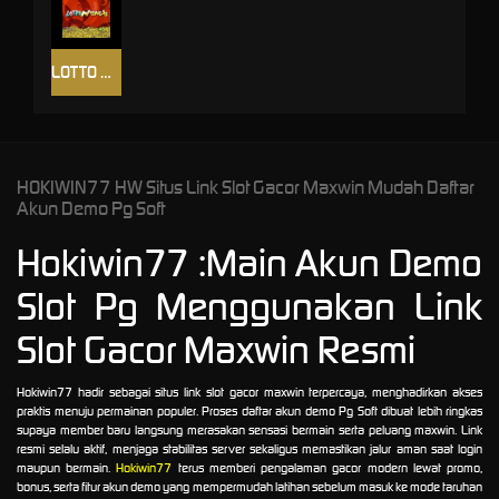
LOTTO MADNESS
HOKIWIN77 HW Situs Link Slot Gacor Maxwin Mudah Daftar
Akun Demo Pg Soft
Hokiwin77 :Main Akun Demo
Slot Pg Menggunakan Link
Slot Gacor Maxwin Resmi
Hokiwin77 hadir sebagai situs link slot gacor maxwin terpercaya, menghadirkan akses
praktis menuju permainan populer. Proses daftar akun demo Pg Soft dibuat lebih ringkas
supaya member baru langsung merasakan sensasi bermain serta peluang maxwin. Link
resmi selalu aktif, menjaga stabilitas server sekaligus memastikan jalur aman saat login
maupun bermain.
Hokiwin77
terus memberi pengalaman gacor modern lewat promo,
bonus, serta fitur akun demo yang mempermudah latihan sebelum masuk ke mode taruhan