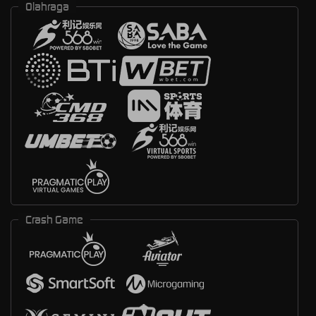
Olahraga
Crash Game