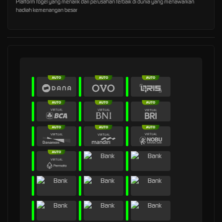
Platform togel yang menarik dari perusahan terbaik di dunia yang menawarkan
hadiah kemenangan besar