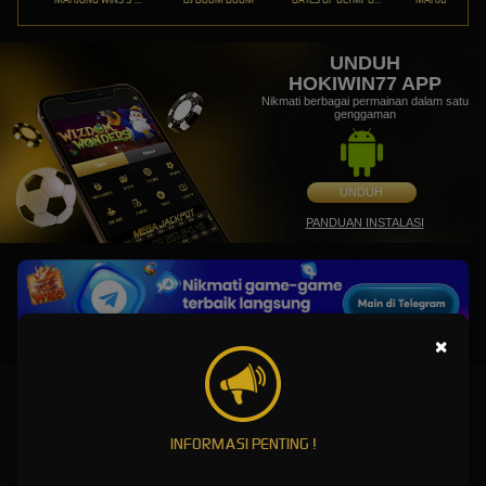
UNDUH
HOKIWIN77 APP
Nikmati berbagai permainan dalam satu
genggaman
UNDUH
PANDUAN INSTALASI
×
HOKIWIN77 HW Situs Link Slot Gacor Maxwin Mudah Daftar
Akun Demo Pg Soft
INFORMASI PENTING !