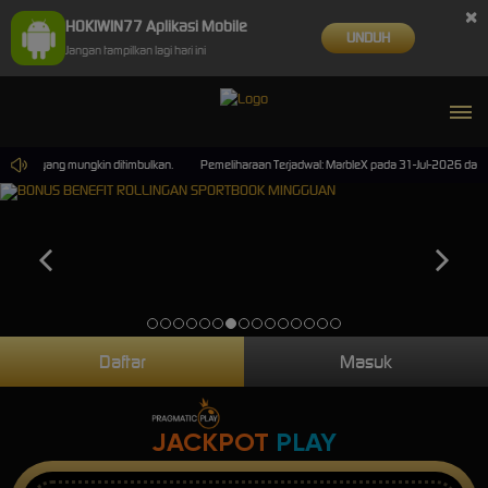
×
HOKIWIN77 Aplikasi Mobile
UNDUH
Jangan tampilkan lagi hari ini
manan yang mungkin ditimbulkan.
Pemeliharaan Terjadwal: MarbleX pada 31-Jul-2026 dari 0
Daftar
Masuk
JACKPOT
PLAY